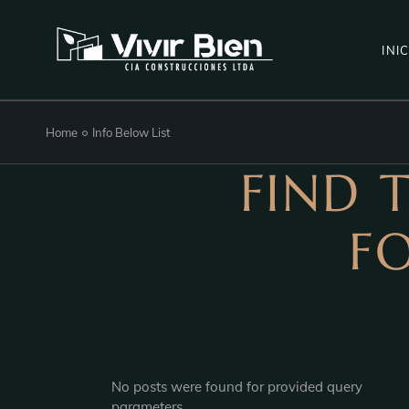
INI
Home
Info Below List
FIND 
FO
No posts were found for provided query
parameters.