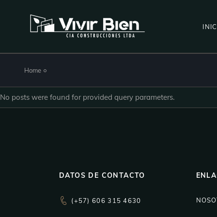
Skip
to
the
content
INI
Home
No posts were found for provided query parameters.
DATOS DE CONTACTO
ENLA
NOSO
(+57) 606 315 4630